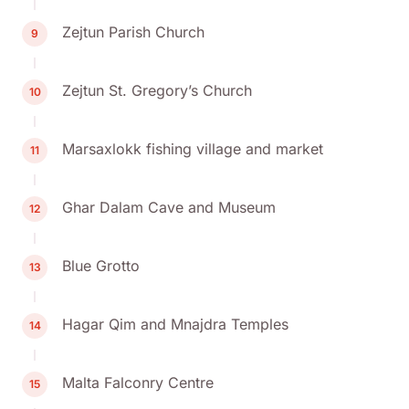
Zejtun Parish Church
9
Zejtun St. Gregory’s Church
10
Marsaxlokk fishing village and market
11
Ghar Dalam Cave and Museum
12
Blue Grotto
13
Hagar Qim and Mnajdra Temples
14
Malta Falconry Centre
15