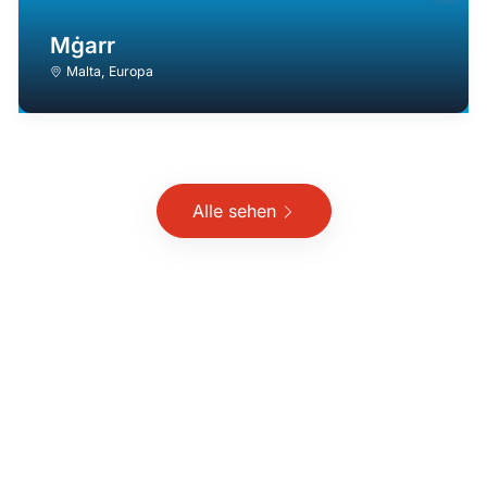
Mġarr
Malta
,
Europa
Alle sehen