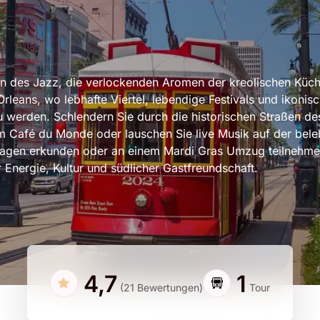
en des Jazz, die verlockenden Aromen der kreolischen Küc
leans, wo lebhafte Viertel, lebendige Festivals und ikonis
 werden. Schlendern Sie durch die historischen Straßen de
im Café du Monde oder lauschen Sie live Musik auf der bele
antagen erkunden oder an einem Mardi Gras Umzug teilnehme
 Energie, Kultur und südlicher Gastfreundschaft.
4,7
1
(21 Bewertungen)
Tour