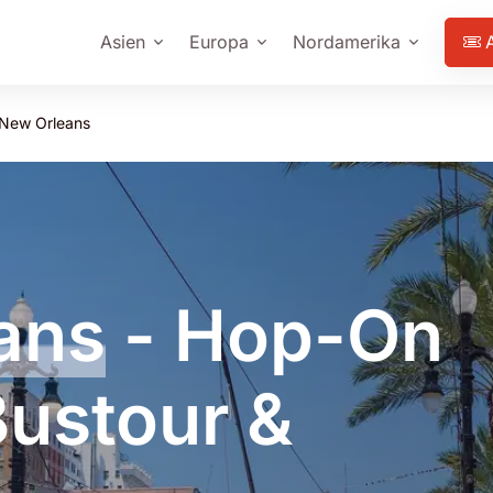
Asien
Europa
Nordamerika
New Orleans
ans
- Hop-On
ustour &