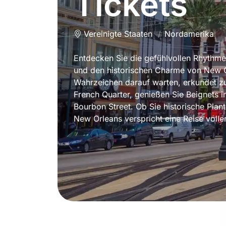
Tickets
Vereinigte Staaten
Nordamerika
Entdecken Sie die gefühlvollen Rhythm
und den historischen Charme von New Or
Wahrzeichen darauf warten, erkundet zu
French Quarter, genießen Sie Beignets 
Bourbon Street. Ob Sie historische Pl
New Orleans verspricht eine Reise voller