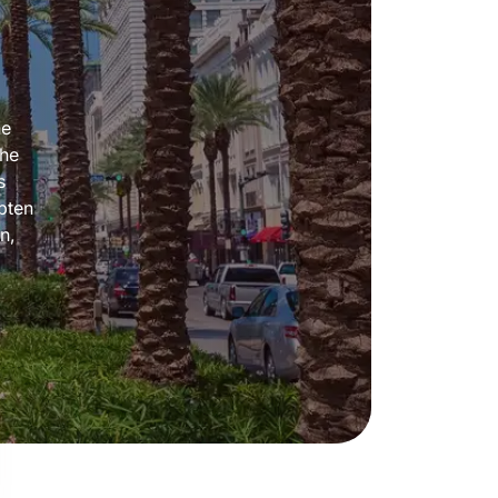
he
che
s
bten
n,