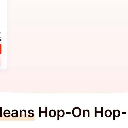
b
$
leans
Hop-On Hop-O