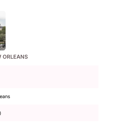
W ORLEANS
leans
)