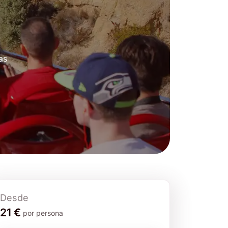
as
Desde
21 €
por persona