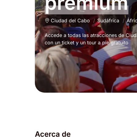
premium
Ciudad del Cabo
Sudáfrica
Áfri
Accede a todas las atracciones de Ciu
con un ticket y un tour a pie gratuito
Acerca de