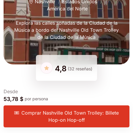
Nashville
Estados Unidos
América del Norte
Explora las calles soñadas de la Ciudad de la
Música a bordo del Nashville Old Town Trolley
de la Ciudad de la Música
4,8
(32 reseñas)
Desde
53,78 $
por persona
Comprar Nashville Old Town Trolley: Billete
Hop-on Hop-off