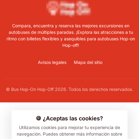
Compara, encuentra y reserva las mejores excursiones en
autobuses de múltiples paradas. ¡Explora las atracciones a tu
ritmo con billetes flexibles y asequibles para autobuses Hop-on
Hop-off!
Avisos legales
Mapa del sitio
© Bus Hop-On Hop-Off 2026. Todos los derechos reservados.
🍪 ¿Aceptas las cookies?
Utilizamos cookies para mejorar tu experiencia de
navegación.
Puedes obtener más información sobre