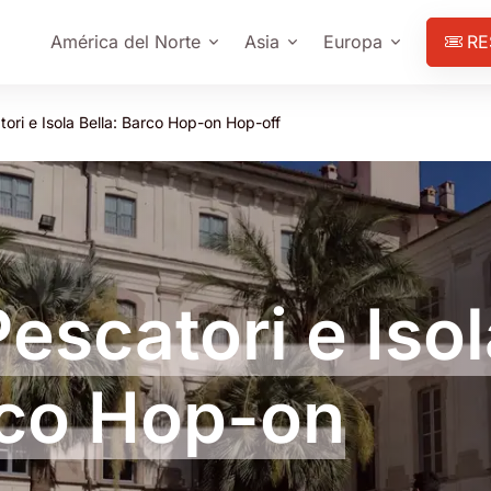
América del Norte
Asia
Europa
RE
tori e Isola Bella: Barco Hop-on Hop-off
Pescatori e Iso
rco Hop-on