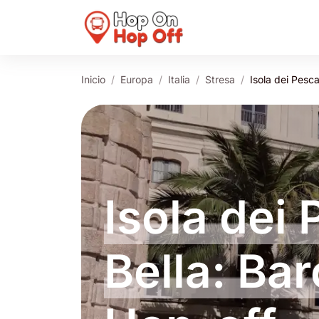
Inicio
Europa
Italia
Stresa
Isola dei Pesca
Isola dei 
Bella: Ba