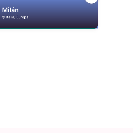
Milán
Nápol
Italia
,
Europa
Italia
,
Eu