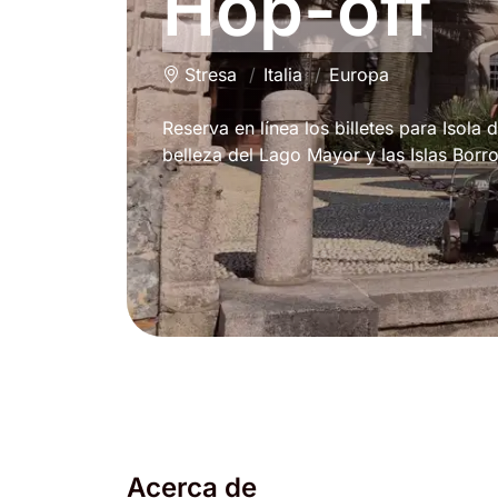
Hop-off
Stresa
Italia
Europa
Reserva en línea los billetes para Isola
belleza del Lago Mayor y las Islas Borr
Acerca de