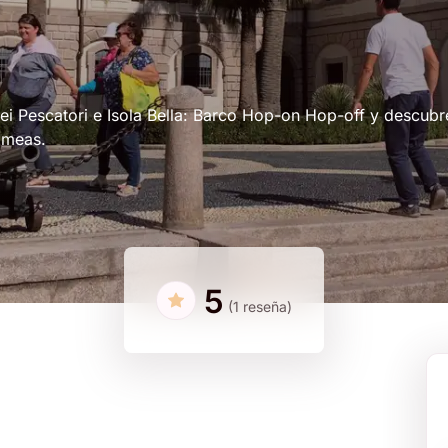
 dei Pescatori e Isola Bella: Barco Hop-on Hop-off y descubr
omeas.
5
(1 reseña)