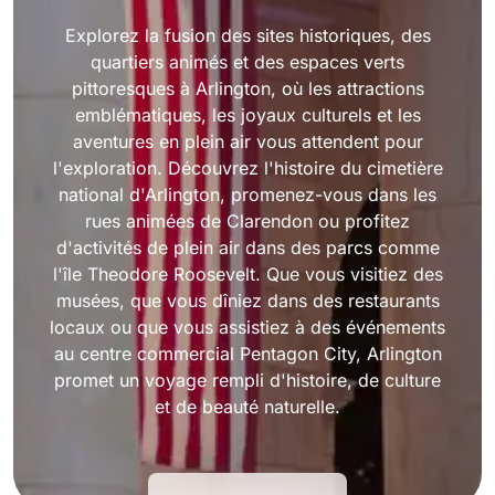
Explorez la fusion des sites historiques, des
quartiers animés et des espaces verts
pittoresques à Arlington, où les attractions
emblématiques, les joyaux culturels et les
aventures en plein air vous attendent pour
l'exploration. Découvrez l'histoire du cimetière
national d'Arlington, promenez-vous dans les
rues animées de Clarendon ou profitez
d'activités de plein air dans des parcs comme
l'île Theodore Roosevelt. Que vous visitiez des
musées, que vous dîniez dans des restaurants
locaux ou que vous assistiez à des événements
au centre commercial Pentagon City, Arlington
promet un voyage rempli d'histoire, de culture
et de beauté naturelle.