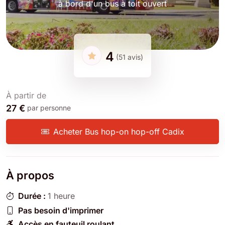
à bord d'un bus à toit ouvert
4
(51 avis)
À partir de
27 €
par personne
Acheter Bus hop-on hop-off Cadix
À propos
Durée :
1 heure
Pas besoin d'imprimer
Accès en fauteuil roulant