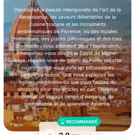
Découvrez la beauté intemporelle de l'art de la
Renaissance, les saveurs délectables de la
cuisine toscane et les monuments
emblématiques de Florence, où des musées
historiques, des places pittoresques et des rues
charmantes vous attendent pour l'exploration.
Émerveillez-vous devant le David de Michel-
Ange, régalez-vous de gelato au Ponte Vecchio
ou promenez-vous dans les pittoresques
jardins de Boboli. Que vous exploriez les
églises médiévales ou que vous fassiez du
shopping pour des articles en cuir, Florence
promet un voyage rempli d'élégance, de
gastronomie et de splendeur italienne.
RECOMMANDÉ