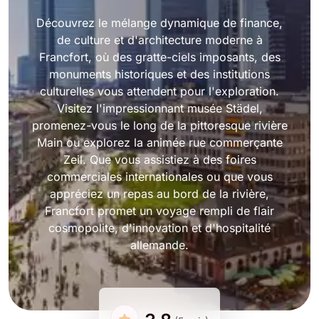
Découvrez le mélange dynamique de finance,
de culture et d'architecture moderne à
Francfort, où des gratte-ciels imposants, des
monuments historiques et des institutions
culturelles vous attendent pour l'exploration.
Visitez l'impressionnant musée Städel,
promenez-vous le long de la pittoresque rivière
Main ou explorez la animée rue commerçante
Zeil. Que vous assistiez à des foires
commerciales internationales ou que vous
appréciez un repas au bord de la rivière,
Francfort promet un voyage rempli de flair
cosmopolite, d'innovation et d'hospitalité
allemande.