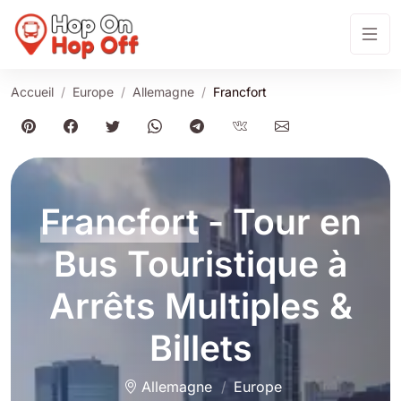
Accueil
Europe
Allemagne
Francfort
Francfort
- Tour en
Bus Touristique à
Arrêts Multiples &
Billets
Allemagne
Europe