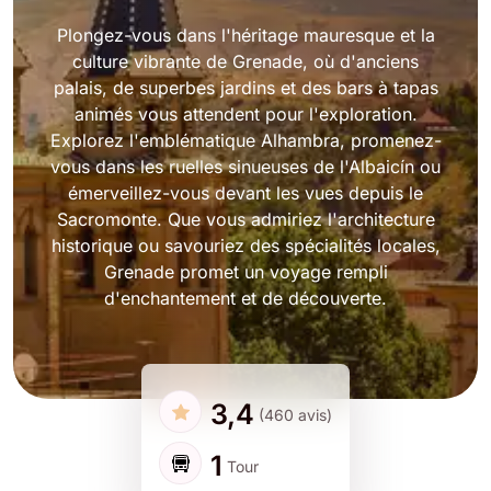
Plongez-vous dans l'héritage mauresque et la
culture vibrante de Grenade, où d'anciens
palais, de superbes jardins et des bars à tapas
animés vous attendent pour l'exploration.
Explorez l'emblématique Alhambra, promenez-
vous dans les ruelles sinueuses de l'Albaicín ou
émerveillez-vous devant les vues depuis le
Sacromonte. Que vous admiriez l'architecture
historique ou savouriez des spécialités locales,
Grenade promet un voyage rempli
d'enchantement et de découverte.
3,4
(460 avis)
1
Tour