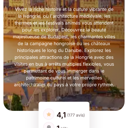
Vivez la riche histoire et la culture vibrante de
la Hongrie, où l'architecture médiévale, les
thermes et les festivals animés vous attendent
pour les explorer. Découvrez la beauté
majestueuse de Budapest, les charmantes villes
de la campagne hongroise ou les châteaux
historiques le long du Danube. Explorez les
principales attractions de la Hongrie avec des
visites en bus à arrêts multiples flexibles, vous
permettant de vous immerger dans le
patrimoine culturel et les merveilles
architecturales du pays à votre propre rythme.
4,1
(177 avis)