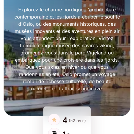
Explorez le charme nordique, l'architecture
contemporaine et les fjords à couper le souffle
d'Oslo, où des monuments historiques, des
musées innovants et des aventures en plein air
vous attendent pour l'exploration. Visitez
l'emblématique musée des navires viking,
promenez-vous dans le parc Vigeland ou
embarquez pour une croisière dans les fjords.
Que vous skiez en hiver ou que vous
randonniez en été, Oslo promet un voyage
rempli de richesse culturelle, de beauté
naturelle et d'attrait scandinave.
4
(52 avis)