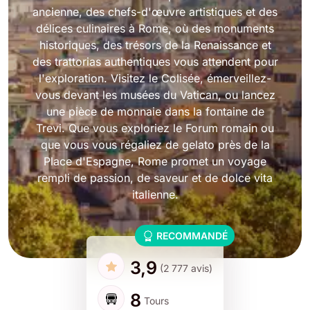
ancienne, des chefs-d'œuvre artistiques et des
délices culinaires à Rome, où des monuments
historiques, des trésors de la Renaissance et
des trattorias authentiques vous attendent pour
l'exploration. Visitez le Colisée, émerveillez-
vous devant les musées du Vatican, ou lancez
une pièce de monnaie dans la fontaine de
Trevi. Que vous exploriez le Forum romain ou
que vous vous régaliez de gelato près de la
Place d'Espagne, Rome promet un voyage
rempli de passion, de saveur et de dolce vita
italienne.
RECOMMANDÉ
3,9
(2 777 avis)
8
Tours