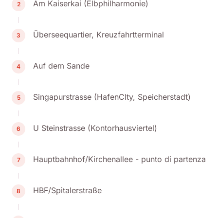
Am Kaiserkai (Elbphilharmonie)
2
Überseequartier, Kreuzfahrtterminal
3
Auf dem Sande
4
Singapurstrasse (HafenCIty, Speicherstadt)
5
U Steinstrasse (Kontorhausviertel)
6
Hauptbahnhof/Kirchenallee - punto di partenza
7
HBF/Spitalerstraße
8