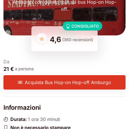
Amburgo con questo tour sul bus Hop-on Hop-
off.
CONSIGLIATO
4,6
(360 recensioni)
Da
21 €
a persona
Acquista Bus Hop-on Hop-off Amburgo
Informazioni
Durata:
1 ora 30 minuti
Non è necessario stampare