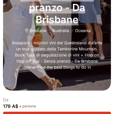
pranzo - Da
Brisbane
Brisbane
Australia
Oceania
Assapora i migliori vini del Queensland durante
un tour guidato della Tamborine Mountain.
Book Tour di degustazione di vini + Hop on
Hop off Bus - Senza pranzo - Da Brisbane
online. Find the best things to do in
Da
179 A$
a persona