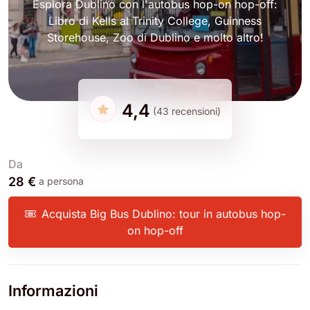
Esplora Dublino con l'autobus hop-on hop-off:
Libro di Kells al Trinity College, Guinness
Storehouse, Zoo di Dublino e molto altro!
4,4
(43 recensioni)
Da
28 €
a persona
Acquista Big Bus Dublino: tour in autobus hop-
on hop-off
Informazioni