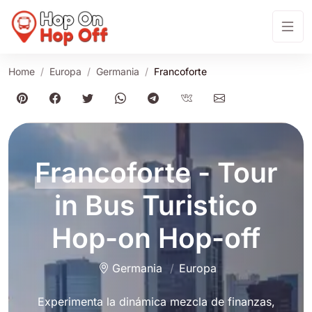
Home
Europa
Germania
Francoforte
Francoforte
- Tour
in Bus Turistico
Hop-on Hop-off
Germania
Europa
Experimenta la dinámica mezcla de finanzas,