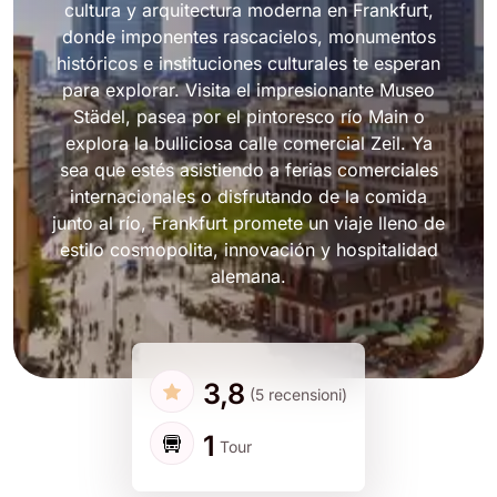
cultura y arquitectura moderna en Frankfurt,
donde imponentes rascacielos, monumentos
históricos e instituciones culturales te esperan
para explorar. Visita el impresionante Museo
Städel, pasea por el pintoresco río Main o
explora la bulliciosa calle comercial Zeil. Ya
sea que estés asistiendo a ferias comerciales
internacionales o disfrutando de la comida
junto al río, Frankfurt promete un viaje lleno de
estilo cosmopolita, innovación y hospitalidad
alemana.
3,8
(5 recensioni)
1
Tour