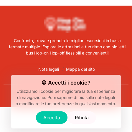
Confronta, trova e prenota le migliori escursioni in bus a
fermate multiple. Esplora le attrazioni a tuo ritmo con biglietti
bus Hop-on Hop-off flessibili e convenienti!
Nota legali
Mappa del sito
🍪 Accetti i cookie?
Utilizziamo i cookie per migliorare la tua esperienza
© Bus Hop-On Hop-Off 2026. Tutti i diritti riservati.
di navigazione.
Puoi saperne di più sulle note legali
o modificare le tue preferenze in qualsiasi momento.
Accetta
Rifiuta