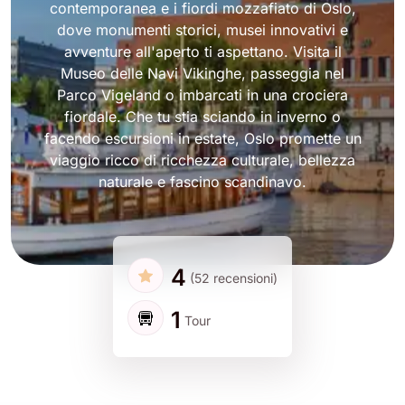
contemporanea e i fiordi mozzafiato di Oslo,
dove monumenti storici, musei innovativi e
avventure all'aperto ti aspettano. Visita il
Museo delle Navi Vikinghe, passeggia nel
Parco Vigeland o imbarcati in una crociera
fiordale. Che tu stia sciando in inverno o
facendo escursioni in estate, Oslo promette un
viaggio ricco di ricchezza culturale, bellezza
naturale e fascino scandinavo.
4
(52 recensioni)
1
Tour