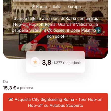
Roma
Italia
Europa
Guarda tutte le attrazioni di Roma con un Bus
Hop-on Hop-off Roma. Guarda il Vaticano, la
Cappella Sistina, il Colosseo, il Colle Palatino e
non solo!
3,8
(1.277 recensioni)
Da
15,3 €
a persona
Acquista City Sightseeing Roma - Tour Hop-on
Hop-off su Autobus Scoperto