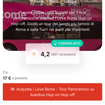
Roma
Italia
Europa
Prenota online i tuoi biglietti per il tour
panoramico in autobus I Love Rome Hop-on
Hop-off. Goditi un tour dei luoghi più famosi di
Roma e salta fuori nei punti più importanti
CONSIGLIATO
4,2
(497 recensioni)
Da
17 €
a persona
Acquista I Love Rome - Tour Panoramico su
Autobus Hop-on Hop-off