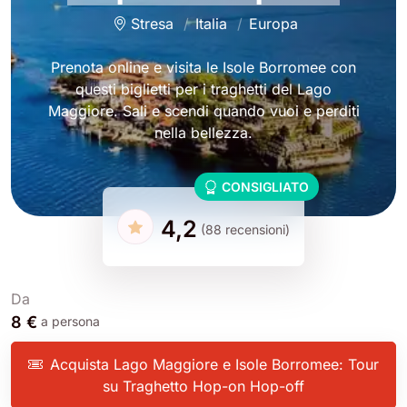
Stresa
Italia
Europa
Prenota online e visita le Isole Borromee con
questi biglietti per i traghetti del Lago
Maggiore. Sali e scendi quando vuoi e perditi
nella bellezza.
CONSIGLIATO
4,2
(88 recensioni)
Da
8 €
a persona
Acquista Lago Maggiore e Isole Borromee: Tour
su Traghetto Hop-on Hop-off