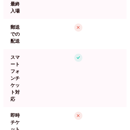
最終
入場
郵送
での
配送
スマ
ート
フォ
ンチ
ケッ
ト対
応
即時
チケ
ット