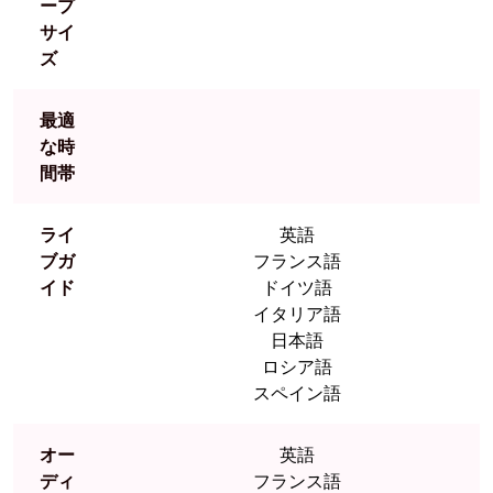
ープ
サイ
ズ
最適
な時
間帯
ライ
英語
ブガ
フランス語
イド
ドイツ語
イタリア語
日本語
ロシア語
スペイン語
オー
英語
ディ
フランス語