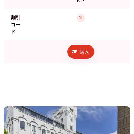
£17
割引
コー
ド
購入