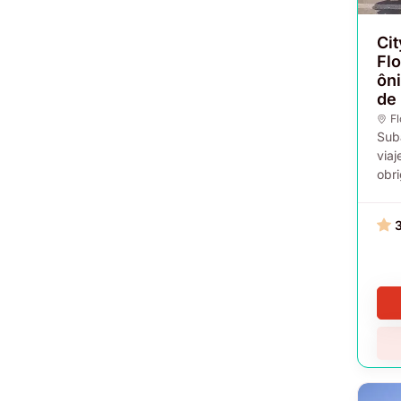
Cit
Fl
ôn
de
F
Sub
viaj
obri