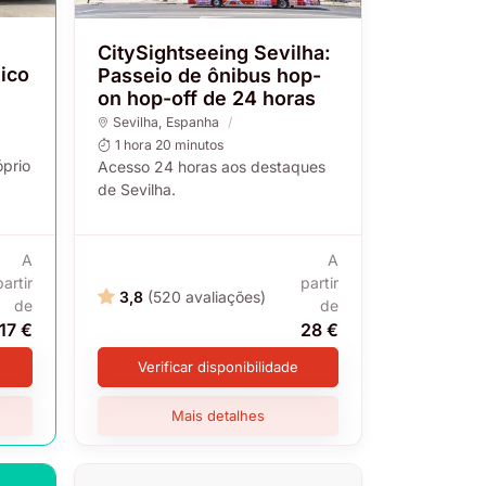
CitySightseeing Sevilha:
ico
Passeio de ônibus hop-
on hop-off de 24 horas
Sevilha
, Espanha
1 hora 20 minutos
prio
Acesso 24 horas aos destaques
de Sevilha.
A
A
partir
partir
3,8
(520 avaliações)
de
de
17 €
28 €
Verificar disponibilidade
Mais detalhes