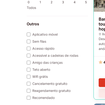
0
1
2
3
4
5
Todos
Bar
Outros
to
ho
Aplicativo móvel
B
Des
Sem filas
auto
Acesso rápido
and
Acessível a cadeiras de rodas
Amigo das crianças
Teto aberto
Wifi grátis
Cancelamento gratuito
Reagendamento gratuito
Recomendado