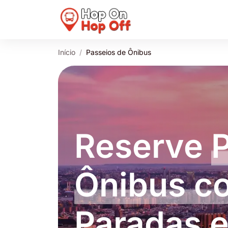
Início
Passeios de Ônibus
Reserve
Ônibus c
Paradas
e