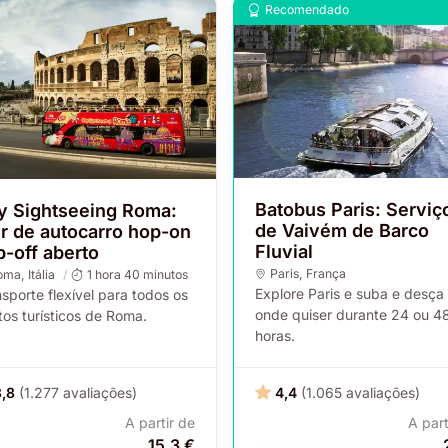
Recomendado
Batobus Paris: Serviç
ty Sightseeing Roma:
de Vaivém de Barco
ur de autocarro hop-on
Fluvial
-off aberto
Paris
, França
oma
, Itália
1 hora 40 minutos
Explore Paris e suba e desça
sporte flexível para todos os
onde quiser durante 24 ou 4
os turísticos de Roma.
horas.
3,8
(1.277 avaliações)
4,4
(1.065 avaliações)
A partir de
A part
15,3 €