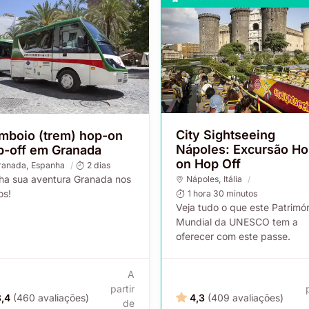
City Sightseeing
mboio (trem) hop-on
Nápoles: Excursão H
p-off em Granada
on Hop Off
ranada
, Espanha
2 dias
ha sua aventura Granada nos
Nápoles
, Itália
os!
1 hora 30 minutos
Veja tudo o que este Patrimó
Mundial da UNESCO tem a
oferecer com este passe.
A
partir
3,4
(460 avaliações)
4,3
(409 avaliações)
de