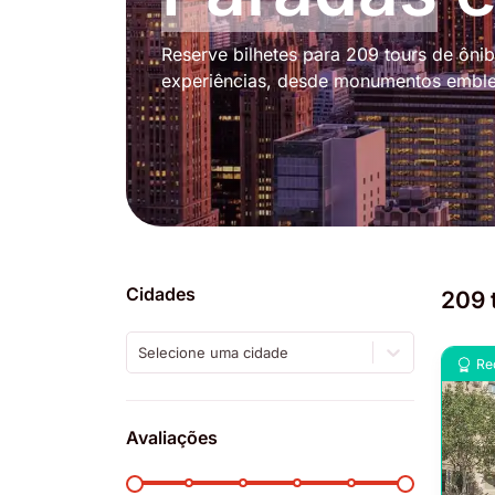
Reserve bilhetes para 209 tours de ôn
experiências, desde monumentos emblem
Cidades
209 
Selecione uma cidade
Re
Avaliações