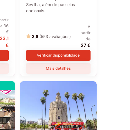
Sevilha, além de passeios
opcionais.
partir
36
de
A
€
partir
3,6
(553 avaliações)
23,1
de
€
27 €
Verificar disponibilidade
Mais detalhes