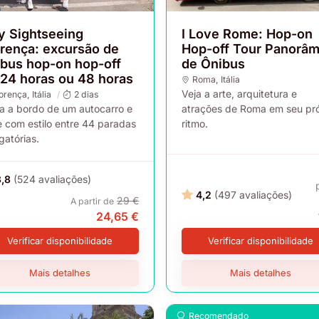
y Sightseeing
I Love Rome: Hop-on
orença: excursão de
Hop-off Tour Panorâm
ibus hop-on hop-off
de Ônibus
 24 horas ou 48 horas
Roma
, Itália
Veja a arte, arquitetura e
lorença
, Itália
2 dias
a a bordo de um autocarro e
atrações de Roma em seu pró
e com estilo entre 44 paradas
ritmo.
gatórias.
3,8
(524 avaliações)
4,2
(497 avaliações)
29 €
A partir de
24,65 €
Verificar disponibilidade
Verificar disponibilidade
Mais detalhes
Mais detalhes
Recomendado