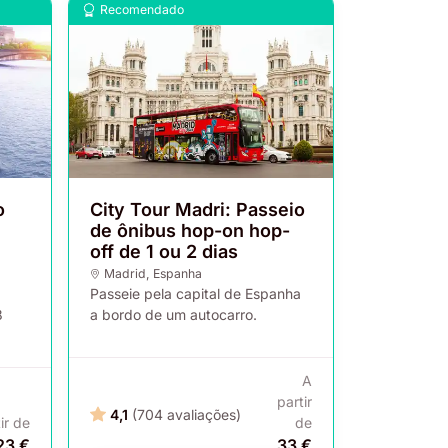
Recomendado
o
City Tour Madri: Passeio
de ônibus hop-on hop-
off de 1 ou 2 dias
Madrid
, Espanha
Passeie pela capital de Espanha
8
a bordo de um autocarro.
A
partir
4,1
(704 avaliações)
ir de
de
23 €
33 €