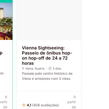
Vienna Sightseeing:
op
Passeio de ônibus hop-
on hop-off de 24 a 72
horas
Viena
, Áustria
3 dias
nio
Passeie pelo centro histórico de
Viena e arredores com 3 rotas.
A
A
partir
partir
4,1
(408 avaliações)
de
de