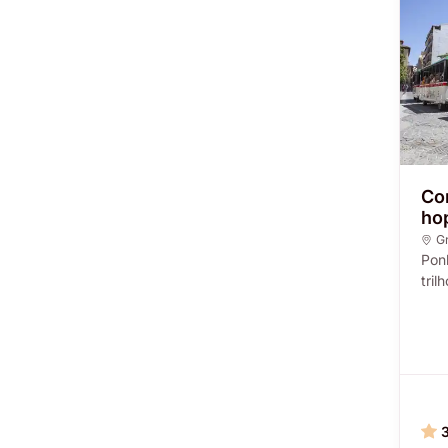
Co
ho
G
Pon
trilh