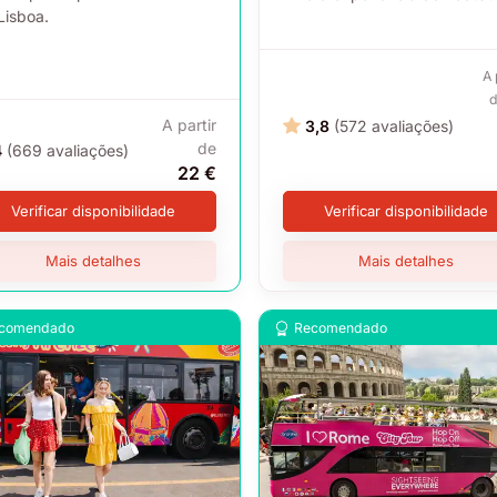
Lisboa.
A 
A partir
3,8
(572 avaliações)
de
4
(669 avaliações)
22 €
Verificar disponibilidade
Verificar disponibilidade
Mais detalhes
Mais detalhes
comendado
Recomendado