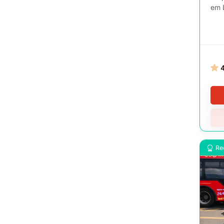
em 
Re