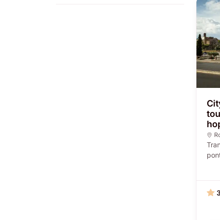
Ci
to
hop
R
Tran
pont