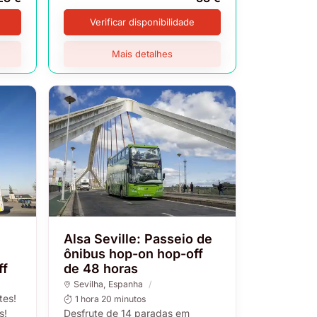
Verificar disponibilidade
Mais detalhes
Alsa Seville: Passeio de
ônibus hop-on hop-off
ff
de 48 horas
Sevilha
, Espanha
tes!
1 hora 20 minutos
s!
Desfrute de 14 paradas em