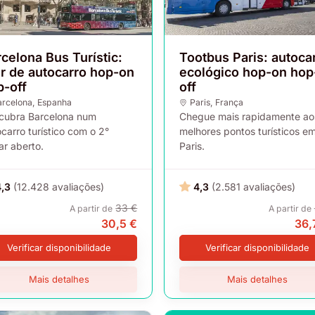
celona Bus Turístic:
Tootbus Paris: autoca
ur de autocarro hop-on
ecológico hop-on hop
p-off
off
arcelona
, Espanha
Paris
, França
cubra Barcelona num
Chegue mais rapidamente ao
carro turístico com o 2°
melhores pontos turísticos e
ar aberto.
Paris.
4,3
(12.428 avaliações)
4,3
(2.581 avaliações)
33 €
A partir de
A partir de
30,5 €
36,
Verificar disponibilidade
Verificar disponibilidade
Mais detalhes
Mais detalhes