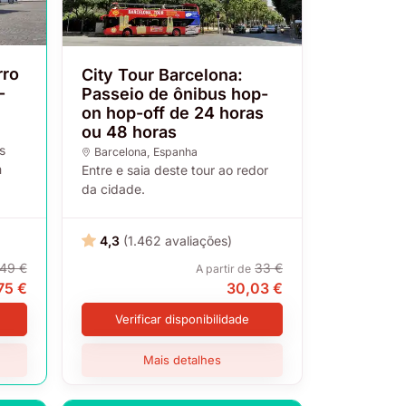
rro
City Tour Barcelona:
-
Passeio de ônibus hop-
on hop-off de 24 horas
ou 48 horas
s
Barcelona
, Espanha
m
Entre e saia deste tour ao redor
da cidade.
4,3
(1.462 avaliações)
49 €
33 €
A partir de
75 €
30,03 €
Verificar disponibilidade
Mais detalhes