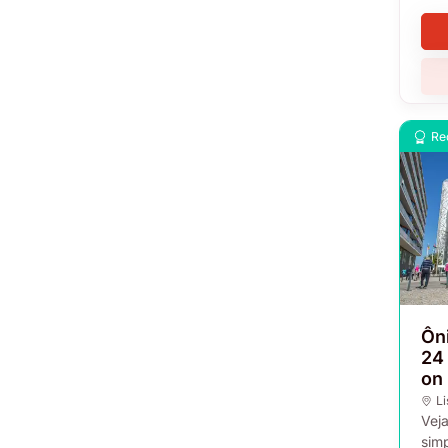
Re
Ôn
24
on
L
Vej
sim