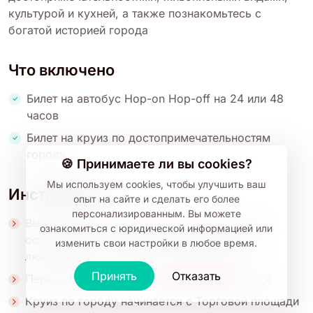
культурой и кухней, а также познакомьтесь с
богатой историей города
Что включено
Билет на автобус Hop-on Hop-off на 24 или 48
часов
Билет на круиз по достопримечательностям
города
🍪 Принимаете ли вы cookies?
Мы используем cookies, чтобы улучшить ваш
Инструкции
опыт на сайте и сделать его более
персонализированным.
Вы можете
Вы можете начать автобусную экскурсию с
ознакомиться с юридической информацией или
остановки № 1 на Сенатской площади или с
изменить свои настройки в любое время.
любой другой остановки на маршруте
Принять
Отказать
Первый выезд в 10:00 с Сенатской площади
Круиз по городу начинается с Торговой площади