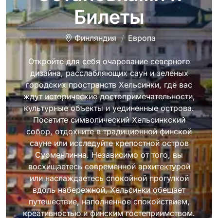
Билеты
Финляндия
Европа
Откройте для себя очарование северного
дизайна, расслабляющих саун и зеленых
городских пространств Хельсинки, где вас
ждут исторические достопримечательности,
культурные объекты и уединенные острова.
Посетите символический Хельсинкский
собор, отдохните в традиционной финской
сауне или исследуйте крепостной остров
Суоменлинна. Независимо от того, вы
восхищаетесь современной архитектурой
или наслаждаетесь спокойной прогулкой
вдоль набережной, Хельсинки обещает
путешествие, наполненное спокойствием,
креативностью и финским гостеприимством.